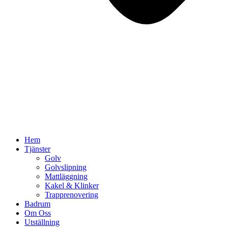
Hem
Tjänster
Golv
Golvslipning
Mattläggning
Kakel & Klinker
Trapprenovering
Badrum
Om Oss
Utställning