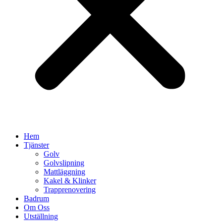
Hem
Tjänster
Golv
Golvslipning
Mattläggning
Kakel & Klinker
Trapprenovering
Badrum
Om Oss
Utställning